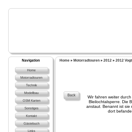
Navigation
Home
»
Motorradtouren
»
2012
»
2012 Vogt
Home
Motorradtouren
Technik
Modellbau
Back
Wir fahren weiter durch
OSM Karten
Bleilochtalsperre. Die B
anstaut. Benannt ist sie
Sonstiges
dort befande
Kontakt
Gästebuch
Links