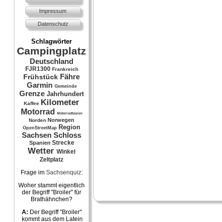
Impressum
Datenschutz
Schlagwörter
Campingplatz
Deutschland
FJR1300
Frankreich
Fähre
Frühstück
Garmin
Gemeinde
Grenze
Jahrhundert
Kilometer
Kaffee
Motorrad
Motorradtouren
Norwegen
Norden
Region
OpenStreetMap
Sachsen
Schloss
Strecke
Spanien
Wetter
Winkel
Zeltplatz
Frage im
Sachsenquiz
:
Woher stammt eigentlich
der Begriff "Broiler" für
Brathähnchen?
A:
Der Begriff "Broiler"
kommt aus dem Latein