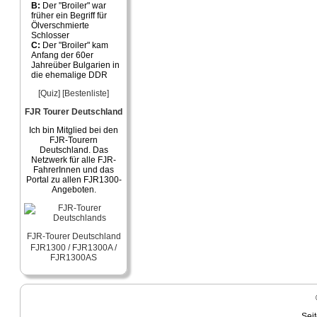
B:
Der "Broiler" war
früher ein Begriff für
Ölverschmierte
Schlosser
C:
Der "Broiler" kam
Anfang der 60er
Jahreüber Bulgarien in
die ehemalige DDR
[Quiz]
[Bestenliste]
FJR Tourer Deutschland
Ich bin Mitglied bei den
FJR-Tourern
Deutschland. Das
Netzwerk für alle FJR-
FahrerInnen und das
Portal zu allen FJR1300-
Angeboten.
FJR-Tourer Deutschland
FJR1300 / FJR1300A /
FJR1300AS
Sei