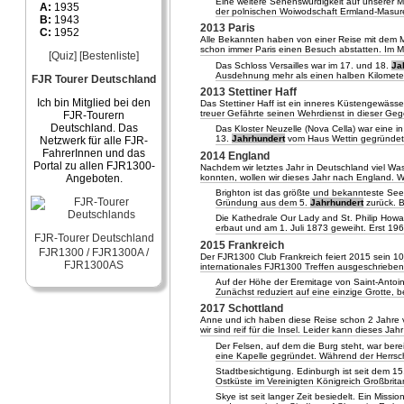
Eine weitere Sehenswürdigkeit auf unserer Moto
A:
1935
der polnischen Woiwodschaft Ermland-Masure
B:
1943
2013 Paris
C:
1952
Alle Bekannten haben von einer Reise mit dem M
schon immer Paris einen Besuch abstatten. Im M
[Quiz]
[Bestenliste]
Das Schloss Versailles war im 17. und 18.
Ja
Ausdehnung mehr als einen halben Kilometer.
FJR Tourer Deutschland
2013 Stettiner Haff
Ich bin Mitglied bei den
Das Stettiner Haff ist ein inneres Küstengewäs
treuer Gefährte seinen Wehrdienst in dieser Geg
FJR-Tourern
Deutschland. Das
Das Kloster Neuzelle (Nova Cella) war eine in
13.
Jahrhundert
vom Haus Wettin gegründet,
Netzwerk für alle FJR-
FahrerInnen und das
2014 England
Portal zu allen FJR1300-
Nachdem wir letztes Jahr in Deutschland viel W
konnten, wollen wir dieses Jahr nach England. 
Angeboten.
Brighton ist das größte und bekannteste See
Gründung aus dem 5.
Jahrhundert
zurück. B
Die Kathedrale Our Lady and St. Philip Howa
erbaut und am 1. Juli 1873 geweiht. Erst 196
FJR-Tourer Deutschland
2015 Frankreich
FJR1300 / FJR1300A /
Der FJR1300 Club Frankreich feiert 2015 sein 1
FJR1300AS
internationales FJR1300 Treffen ausgeschrieben
Auf der Höhe der Eremitage von Saint-Antoi
Zunächst reduziert auf eine einzige Grotte, 
2017 Schottland
Anne und ich haben diese Reise schon 2 Jahre v
wir sind reif für die Insel. Leider kann dieses Jah
Der Felsen, auf dem die Burg steht, war bereit
eine Kapelle gegründet. Während der Herrsc
Stadtbesichtigung. Edinburgh ist seit dem 1
Ostküste im Vereinigten Königreich Großbrit
Skye ist seit langer Zeit besiedelt. Ein Missi