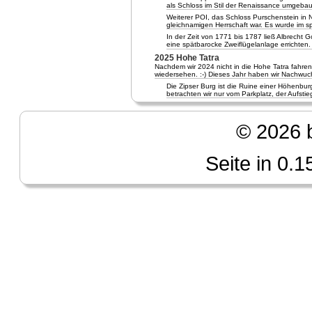
als Schloss im Stil der Renaissance umgebau
Weiterer POI, das Schloss Purschenstein in N
gleichnamigen Herrschaft war. Es wurde im 
In der Zeit von 1771 bis 1787 ließ Albrecht
eine spätbarocke Zweiflügelanlage errichten.
2025 Hohe Tatra
Nachdem wir 2024 nicht in die Hohe Tatra fahre
wiedersehen. :-) Dieses Jahr haben wir Nachwuch
Die Zipser Burg ist die Ruine einer Höhenburg
betrachten wir nur vom Parkplatz, der Aufstieg
© 2026 b
Seite in 0.