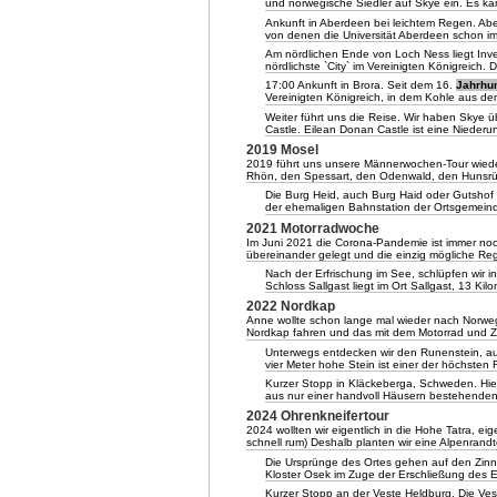
und norwegische Siedler auf Skye ein. Es ka
Ankunft in Aberdeen bei leichtem Regen. Aber
von denen die Universität Aberdeen schon im
Am nördlichen Ende von Loch Ness liegt Inver
nördlichste `City` im Vereinigten Königreich. 
17:00 Ankunft in Brora. Seit dem 16.
Jahrhu
Vereinigten Königreich, in dem Kohle aus d
Weiter führt uns die Reise. Wir haben Skye 
Castle. Eilean Donan Castle ist eine Nieder
2019 Mosel
2019 führt uns unsere Männerwochen-Tour wieder
Rhön, den Spessart, den Odenwald, den Hunsrü
Die Burg Heid, auch Burg Haid oder Gutshof
der ehemaligen Bahnstation der Ortsgemein
2021 Motorradwoche
Im Juni 2021 die Corona-Pandemie ist immer noch
übereinander gelegt und die einzig mögliche Re
Nach der Erfrischung im See, schlüpfen wir 
Schloss Sallgast liegt im Ort Sallgast, 13 Kil
2022 Nordkap
Anne wollte schon lange mal wieder nach Norw
Nordkap fahren und das mit dem Motorrad und Ze
Unterwegs entdecken wir den Runenstein, a
vier Meter hohe Stein ist einer der höchste
Kurzer Stopp in Kläckeberga, Schweden. Hier s
aus nur einer handvoll Häusern bestehenden
2024 Ohrenkneifertour
2024 wollten wir eigentlich in die Hohe Tatra, eige
schnell rum) Deshalb planten wir eine Alpenrandt
Die Ursprünge des Ortes gehen auf den Zinn
Kloster Osek im Zuge der Erschließung des 
Kurzer Stopp an der Veste Heldburg. Die Ves