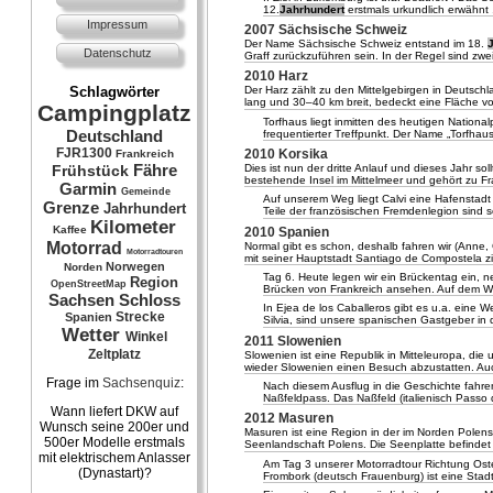
12.
Jahrhundert
erstmals urkundlich erwähnt 
Impressum
2007 Sächsische Schweiz
Der Name Sächsische Schweiz entstand im 18.
Datenschutz
Graff zurückzuführen sein. In der Regel sind zw
2010 Harz
Der Harz zählt zu den Mittelgebirgen in Deutsch
Schlagwörter
lang und 30–40 km breit, bedeckt eine Fläche v
Campingplatz
Torfhaus liegt inmitten des heutigen National
Deutschland
frequentierter Treffpunkt. Der Name „Torfhau
FJR1300
2010 Korsika
Frankreich
Fähre
Dies ist nun der dritte Anlauf und dieses Jahr s
Frühstück
bestehende Insel im Mittelmeer und gehört zu Fra
Garmin
Gemeinde
Auf unserem Weg liegt Calvi eine Hafenstad
Grenze
Jahrhundert
Teile der französischen Fremdenlegion sind sei
Kilometer
Kaffee
2010 Spanien
Motorrad
Normal gibt es schon, deshalb fahren wir (Anne,
Motorradtouren
mit seiner Hauptstadt Santiago de Compostela zi
Norwegen
Norden
Tag 6. Heute legen wir ein Brückentag ein, 
Region
OpenStreetMap
Brücken von Frankreich ansehen. Auf dem W
Sachsen
Schloss
In Ejea de los Caballeros gibt es u.a. eine 
Strecke
Spanien
Silvia, sind unsere spanischen Gastgeber in 
Wetter
Winkel
2011 Slowenien
Zeltplatz
Slowenien ist eine Republik in Mitteleuropa, die 
wieder Slowenien einen Besuch abzustatten. Au
Frage im
Sachsenquiz
:
Nach diesem Ausflug in die Geschichte fahre
Naßfeldpass. Das Naßfeld (italienisch Passo d
Wann liefert DKW auf
2012 Masuren
Wunsch seine 200er und
Masuren ist eine Region in der im Norden Pole
500er Modelle erstmals
Seenlandschaft Polens. Die Seenplatte befindet 
mit elektrischem Anlasser
Am Tag 3 unserer Motorradtour Richtung Ost
(Dynastart)?
Frombork (deutsch Frauenburg) ist eine Stad