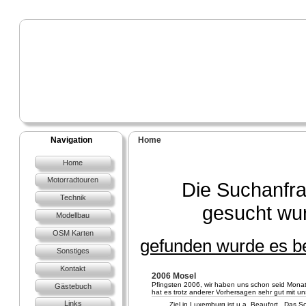
Navigation
Home
Home
Motorradtouren
Die Suchanfra
Technik
gesucht wu
Modellbau
OSM Karten
gefunden wurde es be
Sonstiges
Kontakt
2006 Mosel
Pfingsten 2006, wir haben uns schon seid Mona
Gästebuch
hat es trotz anderer Vorhersagen sehr gut mit un
Links
.. Ziel in Luxemburg ist u.a. Beaufort . Das