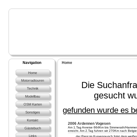
Navigation
Home
Home
Motorradtouren
Die Suchanfra
Technik
gesucht w
Modellbau
OSM Karten
gefunden wurde es be
Sonstiges
Kontakt
2006 Ardennen Vogesen
Am 1.Tag Anreise 664Km bis Simmerath/Hammer in 
Gästebuch
erreicht. Am 2.Tag fuhren wir 270Km nach Belgi
Links
.. der Presi im Kurvenrausch folgt dem weißen 