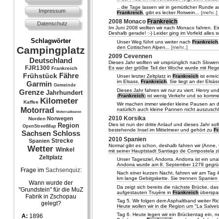
.. die Tage lassen wir in gemütlicher Runde 
Impressum
Frankreich
, gibt es lecker Rotwein...
[mehr..]
2008 Monaco
Frankreich
Datenschutz
Im Juni 2008 wollten wir nach Monaco fahren. Ei
Deshalb gerade! :-) Leider ging im Vorfeld alles 
Schlagwörter
Unser Weg führt uns weiter nach
Frankreich
den Cottischen Alpen...
[mehr..]
Campingplatz
2009 Cevennen
Deutschland
Dieses Jahr wollten wir ursprünglich nach Slowen
FJR1300
Es war der größte Teil der Woche wurde mit Reg
Frankreich
Fähre
Frühstück
Unser letzter Zeltplatz in
Frankreich
ist erre
im Elsass,
Frankreich
. Sie liegt an der Els
Garmin
Gemeinde
Dieses Jahr fahren wir nur zu viert. Henry u
Grenze
Jahrhundert
(
Frankreich
) ist wenig Verkehr und so komme
Kilometer
Kaffee
Wir machen immer wieder kleine Pausen an d
Motorrad
natürlich auch kleine Pannen nicht auszuschl
Motorradtouren
2010 Korsika
Norwegen
Norden
Dies ist nun der dritte Anlauf und dieses Jahr s
Region
OpenStreetMap
bestehende Insel im Mittelmeer und gehört zu
F
Sachsen
Schloss
2010 Spanien
Strecke
Spanien
Normal gibt es schon, deshalb fahren wir (Anne,
Wetter
Winkel
mit seiner Hauptstadt Santiago de Compostela z
Zeltplatz
Unser Tagesziel, Andorra. Andorra ist ein 
Andorra wurde am 8. September 1278 gegründ
Frage im
Sachsenquiz
:
Nach einer kurzen Nacht, fahren wir am Tag 
km lange Gebirgskette. Sie trennen Spanie
Wann wurde der
Da zeigt sich bereits die nächste Brücke, das
"Grundstein" für die MuZ
aufgestauten Truyère in
Frankreich
überspan
Fabrik in Zschopau
Tag 5. Wir folgen dem Asphaltband weiter R
gelegt?
Heute wollen wir in die Region um "La Salvet
Tag 6. Heute legen wir ein Brückentag ein, 
A:
1896