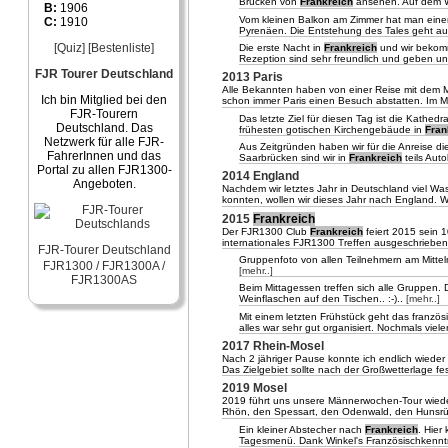
Brücken von
Frankreich
ansehen. Auf dem W
B:
1906
Vom kleinen Balkon am Zimmer hat man einen 
C:
1910
Pyrenäen. Die Entstehung des Tales geht auf 
[Quiz]
[Bestenliste]
Die erste Nacht in
Frankreich
und wir bekomm
Rezeption sind sehr freundlich und geben un
FJR Tourer Deutschland
2013 Paris
Alle Bekannten haben von einer Reise mit dem M
Ich bin Mitglied bei den
schon immer Paris einen Besuch abstatten. Im M
FJR-Tourern
Das letzte Ziel für diesen Tag ist die Kathed
Deutschland. Das
frühesten gotischen Kirchengebäude in
Fran
Netzwerk für alle FJR-
Aus Zeitgründen haben wir für die Anreise d
FahrerInnen und das
Saarbrücken sind wir in
Frankreich
teils Auto
Portal zu allen FJR1300-
2014 England
Angeboten.
Nachdem wir letztes Jahr in Deutschland viel W
konnten, wollen wir dieses Jahr nach England. 
2015
Frankreich
Der FJR1300 Club
Frankreich
feiert 2015 sein 
internationales FJR1300 Treffen ausgeschrieben
FJR-Tourer Deutschland
Gruppenfoto von allen Teilnehmern am Mitte
FJR1300 / FJR1300A /
[mehr..]
FJR1300AS
Beim Mittagessen treffen sich alle Gruppen. 
Weinflaschen auf den Tischen.. :-)..
[mehr..]
Mit einem letzten Frühstück geht das franzö
alles war sehr gut organisiert. Nochmals viele
2017 Rhein-Mosel
Nach 2 jähriger Pause konnte ich endlich wieder
Das Zielgebiet sollte nach der Großwetterlage f
2019 Mosel
2019 führt uns unsere Männerwochen-Tour wieder
Rhön, den Spessart, den Odenwald, den Hunsrü
Ein kleiner Abstecher nach
Frankreich
. Hier
Tagesmenü. Dank Winkel's Französischkenntn