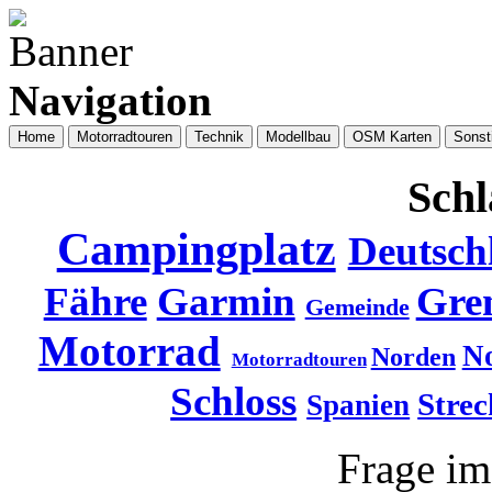
Navigation
Home
Motorradtouren
Technik
Modellbau
OSM Karten
Sonst
Schl
Campingplatz
Deutsch
Fähre
Garmin
Gre
Gemeinde
Motorrad
N
Norden
Motorradtouren
Schloss
Strec
Spanien
Frage i