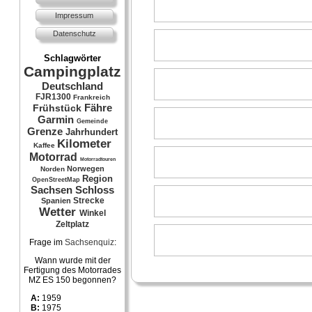
Impressum
Datenschutz
Schlagwörter
Campingplatz
Deutschland
FJR1300
Frankreich
Fähre
Frühstück
Garmin
Gemeinde
Grenze
Jahrhundert
Kilometer
Kaffee
Motorrad
Motorradtouren
Norwegen
Norden
Region
OpenStreetMap
Sachsen
Schloss
Strecke
Spanien
Wetter
Winkel
Zeltplatz
Frage im
Sachsenquiz
:
Wann wurde mit der
Fertigung des Motorrades
MZ ES 150 begonnen?
A:
1959
B:
1975